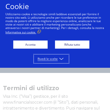
Cookie
Italiano
Utilizziamo cookie e tecnologie simili laddove essenziali per fornire il
nostro sito web. Li utilizziamo anche per ricordare le tue preferenze in
modo da poterti offrire la migliore esperienza online, analizzare le tue
visite ai nostri siti e abilitare il marketing personalizzato (anche
attraverso i nostri partner di marketing). Per i dettagli, consulta la nostra
Informativa sui cookie.
Accetta
Rifiuta tutto
Rivedi le scelte
Termini di utilizzo
Visa Inc. (“Visa”) gestisce, per il sito
www.financialsoccer.com (il “Sito”), dati personali,
intrattenimento e divertimento. Puoi navigare sul