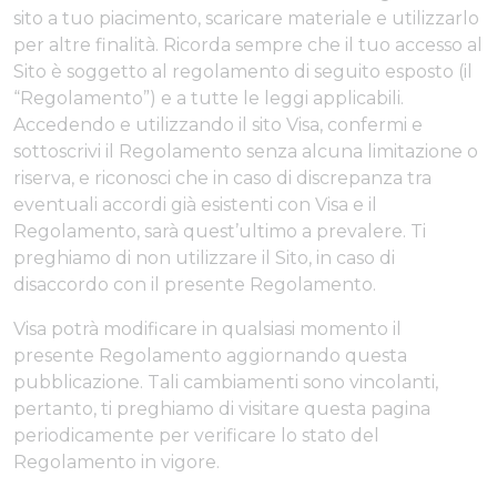
sito a tuo piacimento, scaricare materiale e utilizzarlo
per altre finalità. Ricorda sempre che il tuo accesso al
Sito è soggetto al regolamento di seguito esposto (il
“Regolamento”) e a tutte le leggi applicabili.
Accedendo e utilizzando il sito Visa, confermi e
sottoscrivi il Regolamento senza alcuna limitazione o
riserva, e riconosci che in caso di discrepanza tra
eventuali accordi già esistenti con Visa e il
Regolamento, sarà quest’ultimo a prevalere. Ti
preghiamo di non utilizzare il Sito, in caso di
disaccordo con il presente Regolamento.
Visa potrà modificare in qualsiasi momento il
presente Regolamento aggiornando questa
pubblicazione. Tali cambiamenti sono vincolanti,
pertanto, ti preghiamo di visitare questa pagina
periodicamente per verificare lo stato del
Regolamento in vigore.