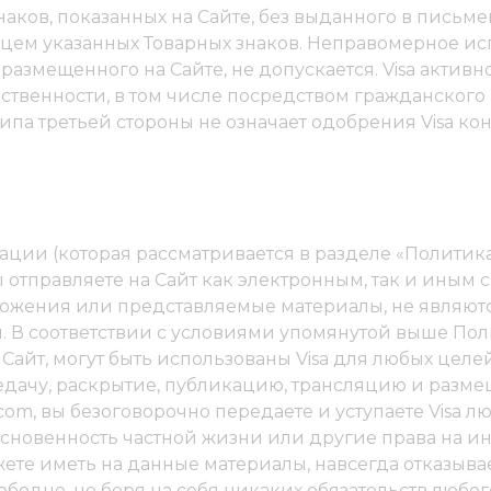
наков, показанных на Сайте, без выданного в письм
цем указанных Товарных знаков. Неправомерное ис
 размещенного на Сайте, не допускается. Visa акти
ственности, в том числе посредством гражданского
типа третьей стороны не означает одобрения Visa к
ии (которая рассматривается в разделе «Политик
отправляете на Сайт как электронным, так и иным 
дложения или представляемые материалы, не явля
и. В соответствии с условиями упомянутой выше П
Сайт, могут быть использованы Visa для любых целе
ачу, раскрытие, публикацию, трансляцию и размещ
.com, вы безоговорочно передаете и уступаете Visa 
основенность частной жизни или другие права на и
ете иметь на данные материалы, навсегда отказывае
свободно, не беря на себя никаких обязательств любо