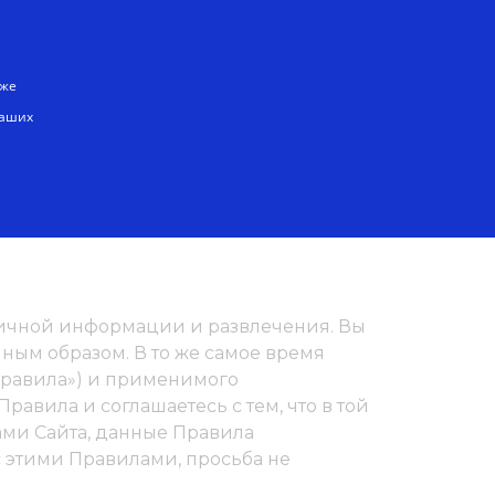
Русский
кже
наших
ей личной информации и развлечения. Вы
иным образом. В то же самое время
Правила») и применимого
равила и соглашаетесь с тем, что в той
ами Сайта, данные Правила
 этими Правилами, просьба не