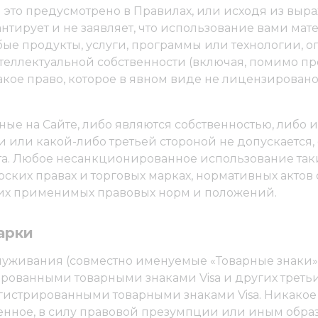
 это предусмотрено в Правилах, или исходя из вы
антирует и не заявляет, что использование вами мат
бые продукты, услуги, программы или технологии, оп
еллектуальной собственности (включая, помимо проч
акое право, которое в явном виде не лицензировано
е на Сайте, либо являются собственностью, либо ис
 или какой-либо третьей стороной не допускается, 
та. Любое несанкционированное использование так
рских правах и торговых марках, нормативных акт
чих применимых правовых норм и положений.
арки
луживания (совместно именуемые «Товарные знаки»)
ованными товарными знаками Visa и других третьи
гистрированными товарными знаками Visa. Никакое
венное, в силу правовой презумпции или иным обра