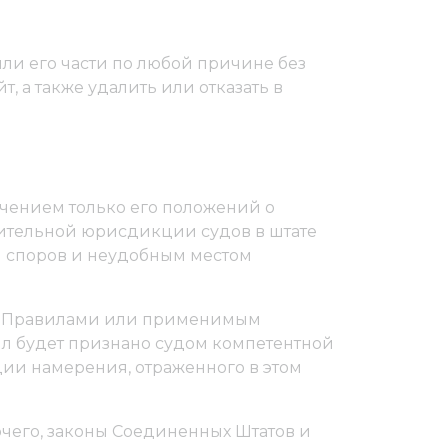
 или его части по любой причине без
, а также удалить или отказать в
ючением только его положений о
ительной юрисдикции судов в штате
я споров и неудобным местом
и с Правилами или применимым
вил будет признано судом компетентной
ции намерения, отраженного в этом
чего, законы Соединенных Штатов и