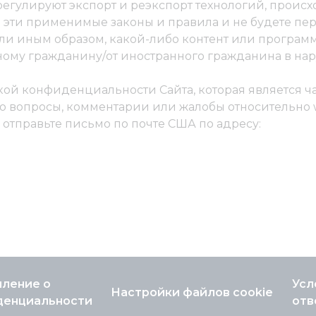
 регулируют экспорт и реэкспорт технологий, прои
ь эти применимые законы и правила и не будете пер
и иным образом, какой-либо контент или программ
ному гражданину/от иностранного гражданина в нар
кой конфиденциальности Сайта, которая является ч
бо вопросы, комментарии или жалобы относительно w
ли отправьте письмо по почте США по адресу:
ление о
Усл
Настройки файлов cookie
денциальности
отв