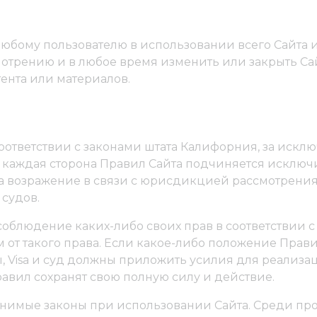
ь любому пользователю в использовании всего Сайта
отрению и в любое время изменить или закрыть Сайт
нта или материалов.
оответствии с законами штата Калифорния, за искл
 каждая сторона Правил Сайта подчиняется исключ
на возражение в связи с юрисдикцией рассмотрени
 судов.
 соблюдение каких-либо своих прав в соответстви
м от такого права. Если какое-либо положение Пра
 Visa и суд должны приложить усилия для реализа
авил сохранят свою полную силу и действие.
нимые законы при использовании Сайта. Среди про