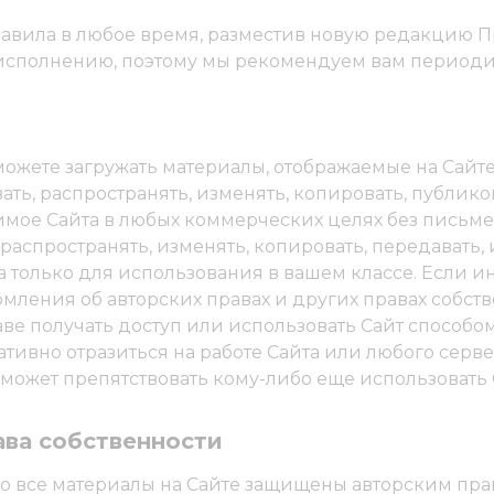
равила в любое время, разместив новую редакцию Пр
исполнению, поэтому мы рекомендуем вам периодич
можете загружать материалы, отображаемые на Сайт
ть, распространять, изменять, копировать, публико
ое Сайта в любых коммерческих целях без письменн
распространять, изменять, копировать, передавать,
только для использования в вашем классе. Если ино
мления об авторских правах и других правах собст
ве получать доступ или использовать Сайт способо
ативно отразиться на работе Сайта или любого серв
 может препятствовать кому-либо еще использовать 
ава собственности
 все материалы на Сайте защищены авторским право