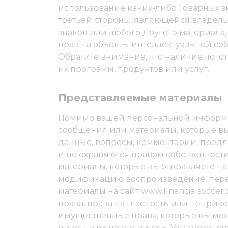
использование каких-либо Товарных з
третьей стороны, являющейся владель
знаков или любого другого материала,
прав на объекты интеллектуальной соб
Обратите внимание, что наличие лого
их программ, продуктов или услуг.
Представляемые материалы
Помимо вашей персональной информац
сообщения или материалы, которые вы 
данные, вопросы, комментарии, пре
и не охраняются правом собственност
материалы, которые вы отправляете на 
модификацию воспроизведение, перед
материалы на сайт www.financialsoccer
права, права на гласность или неприк
имущественные права, которые вы мож
никогда их не отстаивать. Visa может 