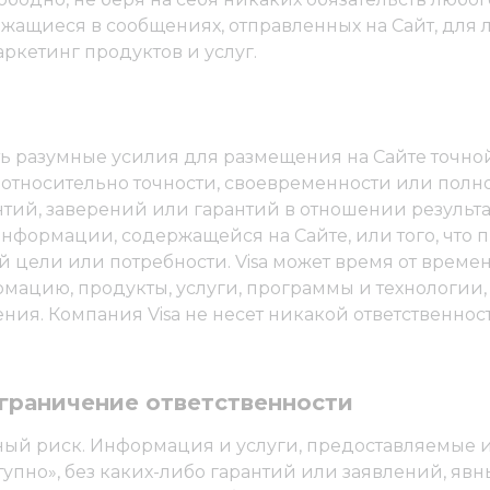
ржащиеся в сообщениях, отправленных на Сайт, для
аркетинг продуктов и услуг.
гать разумные усилия для размещения на Сайте точно
 относительно точности, своевременности или полн
тий, заверений или гарантий в отношении результат
нформации, содержащейся на Сайте, или того, что
й цели или потребности. Visa может время от време
рмацию, продукты, услуги, программы и технологии
ния. Компания Visa не несет никакой ответственно
ограничение ответственности
нный риск. Информация и услуги, предоставляемые 
ступно», без каких-либо гарантий или заявлений, яв