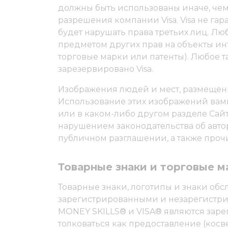
должны быть использованы иначе, чем
разрешения компании Visa. Visa не гар
будет нарушать права третьих лиц. Лю
предметом других прав на объекты инт
торговые марки или патенты). Любое т
зарезервировано Visa.
Изображения людей и мест, размещенны
Использование этих изображений вами
или в каком-либо другом разделе Сай
нарушением законодательства об авто
публичном разглашении, а также про
Товарные знаки и торговые м
Товарные знаки, логотипы и знаки обс
зарегистрированными и незарегистрир
MONEY SKILLS® и VISA® являются заре
толковаться как предоставление (кос