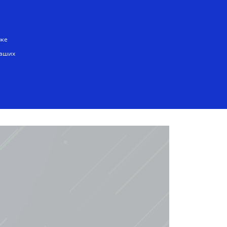
Русский
кже
наших