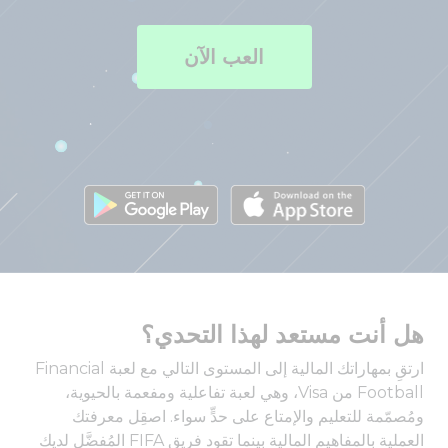
العب الآن
هل أنت مستعد لهذا التحدي؟
ارتقِ بمهاراتك المالية إلى المستوى التالي مع لعبة Financial
Football من Visa، وهي لعبة تفاعلية ومفعمة بالحيوية،
ومُصمّمة للتعليم والإمتاع على حدٍّ سواء. اصقِل معرفتك
العملية بالمفاهيم المالية بينما تقود فريق FIFA المُفضَّل لديك